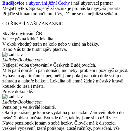
Budějovice
a
ubytování Jižní Čechy
i náš ubytovací partner
MegaUbytko. Spokojený zákazník je pro nás ta nejvyšší priorita.
Přijďte si k nám odpočinout i Vy, těšíme se na nejbližší setkání.
CO ŘÍKAJÍ NAŠI ZÁKAZNÍCI
Skvělé ubytování ČB!
Velice pěkná klidná lokalita.
V okolí vhodný terén na kolo nebo v zimě na běžky.
Ráno Vás bude budit zpěv ptactva.
Ladislav
Booking.com
Nejlepší volba ubytování v Českých Budějovicích.
Milá paní domácí i pan domácí, nic nebyl problém i pozdější odjezd.
Vybavení apartmánu super, měli jsme pokoj na patro dole vstup na
zahradu a nahoře balkon. Lokalita příjemná žádný městský kravál,
kousek do lesa i města.
Proste dokonalé.
Ladislav
Booking.com
Penzion je ve skvělé lokalitě.
Okolí je krásné, je kam se vydat na procházku. Zároveň blízko do
rušnější oblasti města. Být zde déle, tak by jsme si to užili více.
Navíc penzionek je sám o sobě hezký. Člověk má k dispozici
veškeré vybavení, které potřebuje. Čisté ručníky, povlečení, vše