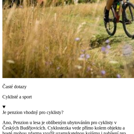
Časté dotazy
Cyklisté a sport
Je penzion vhodný pro cyklisty?
Ano, Penzion u lesa je oblíbeným ubytováním pro cyklisty v
Českých Budějovicích. Cyklostezka vede přímo kolem objektu a
hosté mohou zdarma využít uzamykatelnou kolárnu i nabíjení pro